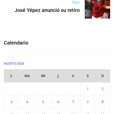
Next
José Yépez anunció su retiro
Calendario
AGOSTO 2026
L
Ma
Mi
J
V
S
D
1
2
3
4
5
6
7
8
9