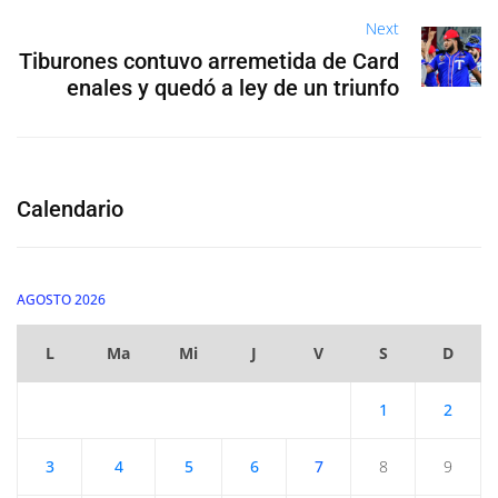
Next
Tiburones contuvo arremetida de Card
enales y quedó a ley de un triunfo
Calendario
AGOSTO 2026
L
Ma
Mi
J
V
S
D
1
2
3
4
5
6
7
8
9