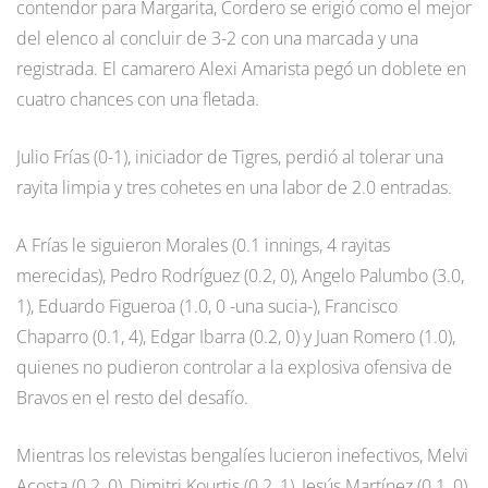
contendor para Margarita, Cordero se erigió como el mejor
del elenco al concluir de 3-2 con una marcada y una
registrada. El camarero Alexi Amarista pegó un doblete en
cuatro chances con una fletada.
Julio Frías (0-1), iniciador de Tigres, perdió al tolerar una
rayita limpia y tres cohetes en una labor de 2.0 entradas.
A Frías le siguieron Morales (0.1 innings, 4 rayitas
merecidas), Pedro Rodríguez (0.2, 0), Angelo Palumbo (3.0,
1), Eduardo Figueroa (1.0, 0 -una sucia-), Francisco
Chaparro (0.1, 4), Edgar Ibarra (0.2, 0) y Juan Romero (1.0),
quienes no pudieron controlar a la explosiva ofensiva de
Bravos en el resto del desafío.
Mientras los relevistas bengalíes lucieron inefectivos, Melvi
Acosta (0.2, 0), Dimitri Kourtis (0.2, 1), Jesús Martínez (0.1, 0)