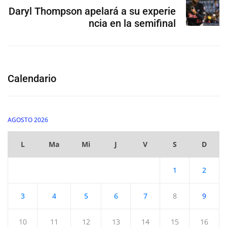
Daryl Thompson apelará a su experie
ncia en la semifinal
Calendario
AGOSTO 2026
L
Ma
Mi
J
V
S
D
1
2
3
4
5
6
7
8
9
10
11
12
13
14
15
16