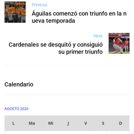
Previous
Águilas comenzó con triunfo en la n
ueva temporada
Next
Cardenales se desquitó y consiguió
su primer triunfo
Calendario
AGOSTO 2026
L
Ma
Mi
J
V
S
D