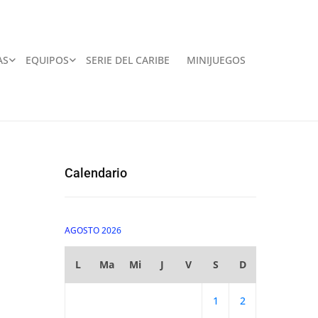
AS
EQUIPOS
SERIE DEL CARIBE
MINIJUEGOS
Calendario
AGOSTO 2026
L
Ma
Mi
J
V
S
D
1
2