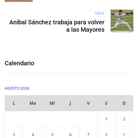
Next
Aníbal Sánchez trabaja para volver
a las Mayores
Calendario
AGOSTO 2026
L
Ma
Mi
J
V
S
D
1
2
3
4
5
6
7
8
9