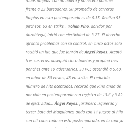
todas limpias- con un boleto y no recetó ponches
frente a 23 bateadores. Su promedio de carreras
limpias en esta postemporada es de 6.35. Realizó 93
pitcheos, 63 en strike…
Yohan Pino
, abridor por
Anzoátegui, inició con efectividad de 3.27. El derecho
afrontó problemas con su control. En cinco actos solo
recibió un hit, que fue jonrón de
Ángel Reyes
. Aceptó
tres carreras, obsequió cinco boletos y propinó tres
ponches ante 19 adversarios. Su PCL ascendió a 5.40,
en labor de 80 envíos, 43 en strike. El reducido
número de hits aceptados, recordó que Pino anda de
por vida en postemporada con registro de 13-6 y 3.82
de efectividad…
Ángel Reyes
, jardinero izquierdo y
tercer bate del Magallanes, anda con 11 juegos al hilo
con hit conectado en esta postemporada, en la cual ya