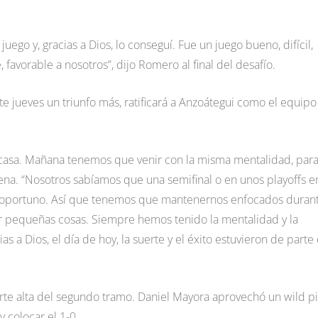
ego y, gracias a Dios, lo conseguí. Fue un juego bueno, difícil,
favorable a nosotros”, dijo Romero al final del desafío.
ste jueves un triunfo más, ratificará a Anzoátegui como el equipo
 casa. Mañana tenemos que venir con la misma mentalidad, par
ígena. “Nosotros sabíamos que una semifinal o en unos playoffs e
eo oportuno. Así que tenemos que mantenernos enfocados duran
or pequeñas cosas. Siempre hemos tenido la mentalidad y la
 a Dios, el día de hoy, la suerte y el éxito estuvieron de parte
parte alta del segundo tramo. Daniel Mayora aprovechó un wild p
 colocar el 1-0.