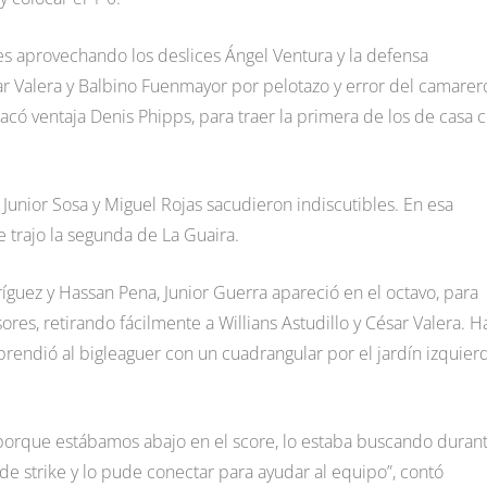
es aprovechando los deslices Ángel Ventura y la defensa
ar Valera y Balbino Fuenmayor por pelotazo y error del camarer
có ventaja Denis Phipps, para traer la primera de los de casa 
. Junior Sosa y Miguel Rojas sacudieron indiscutibles. En esa
e trajo la segunda de La Guaira.
íguez y Hassan Pena, Junior Guerra apareció en el octavo, para
res, retirando fácilmente a Willians Astudillo y César Valera. H
rendió al bigleaguer con un cuadrangular por el jardín izquier
 porque estábamos abajo en el score, lo estaba buscando duran
 de strike y lo pude conectar para ayudar al equipo”, contó