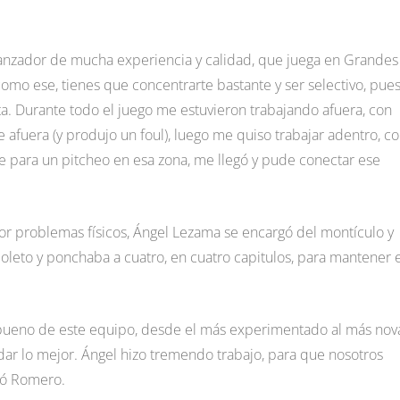
lanzador de mucha experiencia y calidad, que juega en Grandes
como ese, tienes que concentrarte bastante y ser selectivo, pue
. Durante todo el juego me estuvieron trabajando afuera, con
 afuera (y produjo un foul), luego me quiso trabajar adentro, c
 para un pitcheo en esa zona, me llegó y pude conectar ese
r problemas físicos, Ángel Lezama se encargó del montículo y
 boleto y ponchaba a cuatro, en cuatro capitulos, para mantener 
lo bueno de este equipo, desde el más experimentado al más nov
 dar lo mejor. Ángel hizo tremendo trabajo, para que nosotros
có Romero.