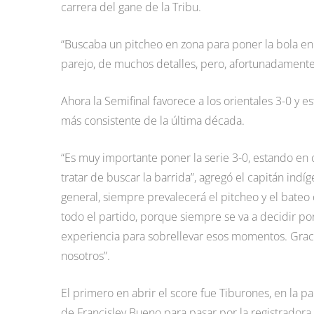
carrera del gane de la Tribu.
“Buscaba un pitcheo en zona para poner la bola en ju
parejo, de muchos detalles, pero, afortunadamente, 
Ahora la Semifinal favorece a los orientales 3-0 y e
más consistente de la última década.
“Es muy importante poner la serie 3-0, estando en
tratar de buscar la barrida”, agregó el capitán ind
general, siempre prevalecerá el pitcheo y el bat
todo el partido, porque siempre se va a decidir p
experiencia para sobrellevar esos momentos. Gracias
nosotros”.
El primero en abrir el score fue Tiburones, en la 
de Francisley Bueno para pasar por la registradora y