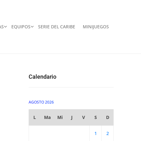
AS
EQUIPOS
SERIE DEL CARIBE
MINIJUEGOS
Calendario
AGOSTO 2026
L
Ma
Mi
J
V
S
D
1
2