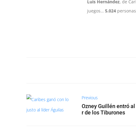
Luis Hernández
, de Ca
juegos…
5.024
personas 
Previous
Ozney Guillén entró al
r de los Tiburones