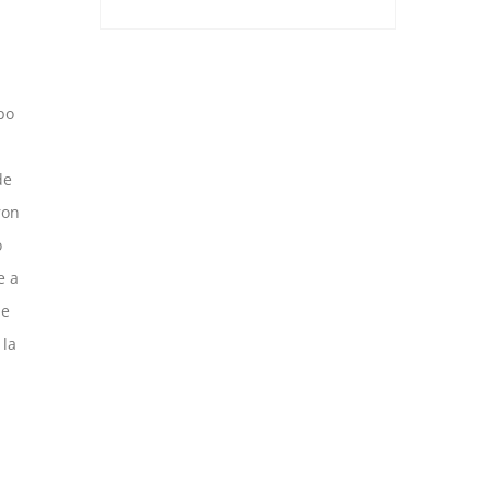
po
de
ron
o
e a
de
 la