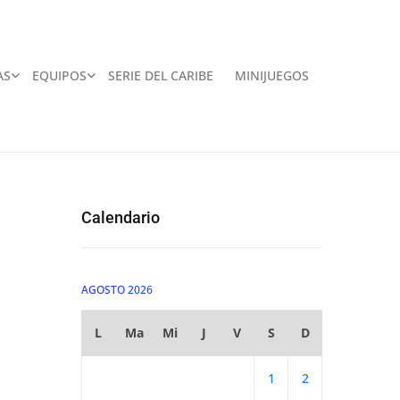
AS
EQUIPOS
SERIE DEL CARIBE
MINIJUEGOS
Calendario
AGOSTO 2026
L
Ma
Mi
J
V
S
D
1
2