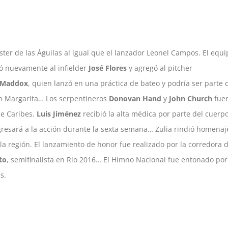
ster de las Águilas al igual que el lanzador Leonel Campos. El equi
ó nuevamente al infielder
José Flores
y agregó al pitcher
 Maddox
, quien lanzó en una práctica de bateo y podría ser parte 
 en Margarita… Los serpentineros
Donovan Hand
y
John Church
fue
de Caribes.
Luis Jiménez
recibió la alta médica por parte del cuerp
gresará a la acción durante la sexta semana… Zulia rindió homenaj
 la región. El lanzamiento de honor fue realizado por la corredora 
to
, semifinalista en Río 2016… El Himno Nacional fue entonado por
s.