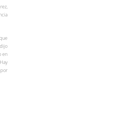
rez,
ncia
 que
dijo
o en
 Hay
 por