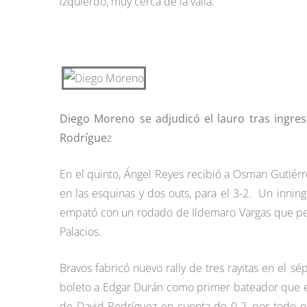
izquierdo, muy cerca de la valla.
Diego Moreno se adjudicó el lauro tras ingr
Rodrígue
z
En el quinto, Ángel Reyes recibió a Osman Gutiérr
en las esquinas y dos outs, para el 3-2. Un inning 
empató con un rodado de Ildemaro Vargas que perdi
Palacios.
Bravos fabricó nuevo rally de tres rayitas en el s
boleto a Edgar Durán como primer bateador que enf
de David Rodríguez en cuenta de 0-2, por todo el c