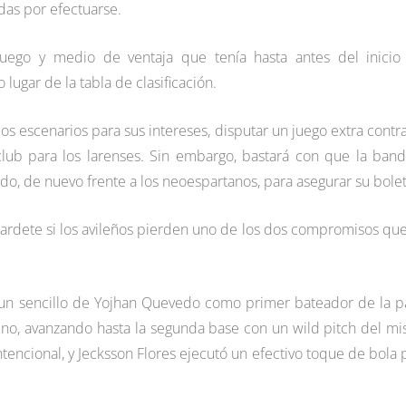
das por efectuarse.
uego y medio de ventaja que tenía hasta antes del inicio
ugar de la tabla de clasificación.
s escenarios para sus intereses, disputar un juego extra contra
 club para los larenses. Sin embargo, bastará con que la ban
ado, de nuevo frente a los neoespartanos, para asegurar su bolet
allardete si los avileños pierden uno de los dos compromisos que
n un sencillo de Yojhan Quevedo como primer bateador de la p
eno, avanzando hasta la segunda base con un wild pitch del m
tencional, y Jecksson Flores ejecutó un efectivo toque de bola 