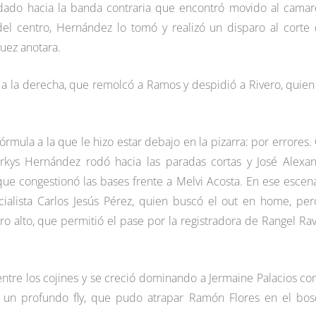
dado hacia la banda contraria que encontró movido al camar
del centro, Hernández lo tomó y realizó un disparo al corte
uez anotara.
 a la derecha, que remolcó a Ramos y despidió a Rivero, quien
órmula a la que le hizo estar debajo en la pizarra: por errores.
kys Hernández rodó hacia las paradas cortas y José Alexa
que congestionó las bases frente a Melvi Acosta. En ese escena
icialista Carlos Jesús Pérez, quien buscó el out en home, per
o alto, que permitió el pase por la registradora de Rangel Rav
io entre los cojines y se creció dominando a Jermaine Palacios co
n un profundo fly, que pudo atrapar Ramón Flores en el bo