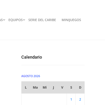
AS
EQUIPOS
SERIE DEL CARIBE
MINIJUEGOS
Calendario
AGOSTO 2026
L
Ma
Mi
J
V
S
D
1
2