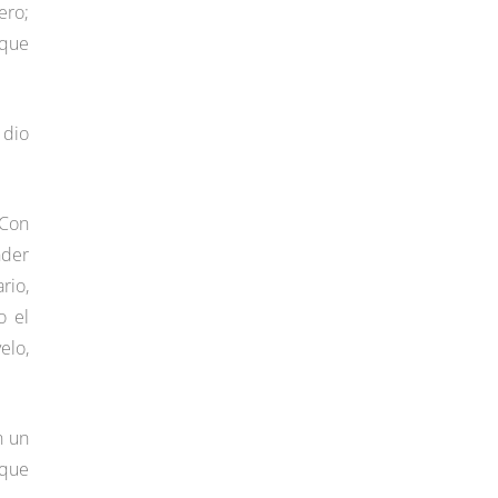
ero;
 que
 dio
 Con
nder
rio,
o el
elo,
n un
sque