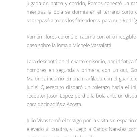
jugada de bateo y corrido, Ramos conectó un ro
mientras la bola se dormía en el terreno corto 
sobrepasó a todos los fildeadores, para que Rodríg
Ramón Flores coronó el racimo con otro incogible
paso sobre la loma a Michele Vassalotti.
Lara descontó en el cuarto episodio, por idéntica f
hombres en segunda y primera, con un out, Gor
Martínez incurrió en una marfilada con el guante 
Juniel Querecuto disparó un roletazo hacia el in
receptor Jason López perdió la bola ante un dispar
para decir adiós a Acosta.
Julio Vivas tomó el testigo por la visita sin espac
elevado al cuadro, y luego a Carlos Narváez co