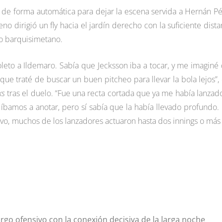
 de forma automática para dejar la escena servida a Hernán Pé
 dirigió un fly hacia el jardín derecho con la suficiente dista
do barquisimetano.
oleto a Ildemaro. Sabía que Jecksson iba a tocar, y me imaginé
que traté de buscar un buen pitcheo para llevar la bola lejos”, 
ks
tras el duelo. “Fue una recta cortada que ya me había lanzad
íbamos a anotar, pero sí sabía que la había llevado profundo.
evo, muchos de los lanzadores actuaron hasta dos innings o más
rgo ofensivo con la conexión decisiva de la larga noche