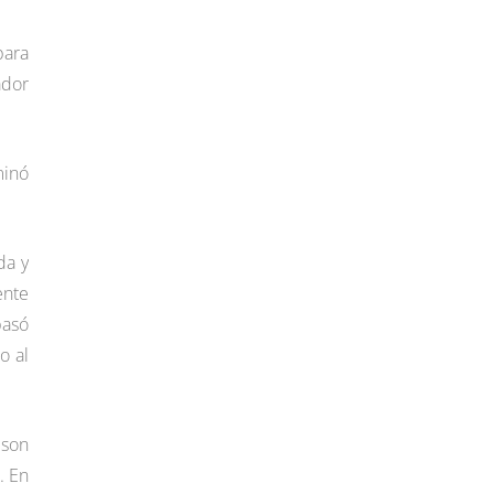
para
ador
minó
da y
ente
pasó
o al
lson
. En