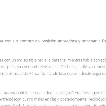
esar con un hombre en posición anotadora y ponchar a D
ez con un indiscutible hacia la derecha, mientras había corred
después, ya contra el relevista Luis Pacheco, la divisa crepusc
ó el inicialista Pérez, facilitando la anotación desde segund
éptimo, iniciándolo contra el dominicano José Adames, quien ot
rentó (con cuatro malas en fila) y, posteriormente, recibió jo
enterfield. El quisqueyano, en definitiva, se marchó sin retir