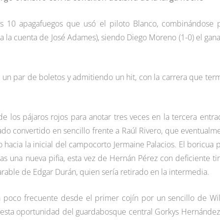
los 10 apagafuegos que usó el piloto Blanco, combinándose 
s a la cuenta de José Adames), siendo Diego Moreno (1-0) el gan
o un par de boletos y admitiendo un hit, con la carrera que ter
de los pájaros rojos para anotar tres veces en la tercera entra
ado convertido en sencillo frente a Raúl Rivero, que eventualm
ro hacia la inicial del campocorto Jermaine Palacios. El boricua 
as una nueva pifia, esta vez de Hernán Pérez con deficiente tir
rable de Edgar Durán, quien sería retirado en la intermedia.
 poco frecuente desde el primer cojín por un sencillo de Wi
 esta oportunidad del guardabosque central Gorkys Hernández