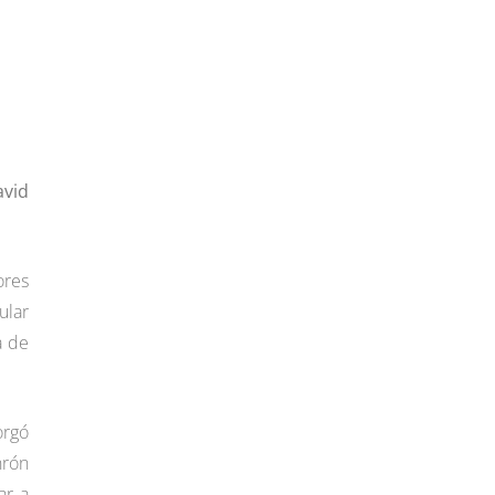
avid
ores
ular
a de
orgó
nrón
ar a