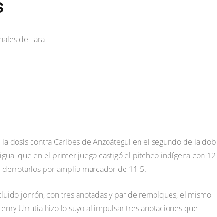
s
nales de Lara
r la dosis contra Caribes de Anzoátegui en el segundo de la dob
l igual que en el primer juego castigó el pitcheo indígena con 12
así derrotarlos por amplio marcador de 11-5.
incluido jonrón, con tres anotadas y par de remolques, el mismo
enry Urrutia hizo lo suyo al impulsar tres anotaciones que