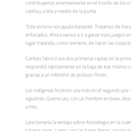
contribuyeron enormemente en el triunfo de los cr
casilla y a dos y medio de la punta.
“Esta victoria nos ayuda bastante. Tratamos de hac
enfocados. Ahora vamos a ir a ganar esos juegos en
lugar tratando, como siempre, de hacer las cosas bie
Caribes fabricó sus dos primeras rayitas en la pr
respondió rápidamente en la baja de ese mismo cap
gracias a un infieldhit de Jeckson Flores.
Los indígenas hicieron una más en el segundo por 
siguiente, Querecuto, con un hombre en base, desc
a tres.
Lara tomaría la ventaja sobre Anzoátegui en la cuarta
pájaros rojos. Luego, con las bases llenas, Urrutia 