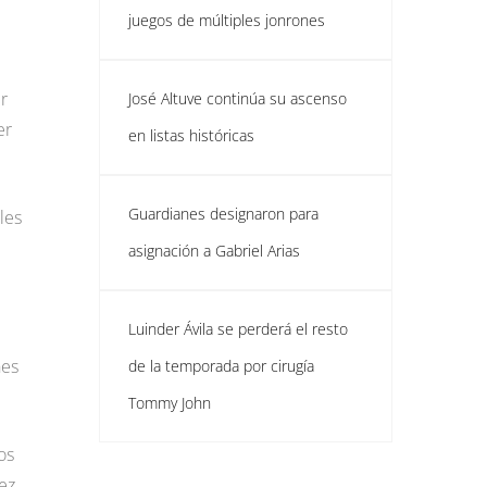
juegos de múltiples jonrones
r
José Altuve continúa su ascenso
er
en listas históricas
Guardianes designaron para
les
asignación a Gabriel Arias
Luinder Ávila se perderá el resto
nes
de la temporada por cirugía
Tommy John
os
ez,