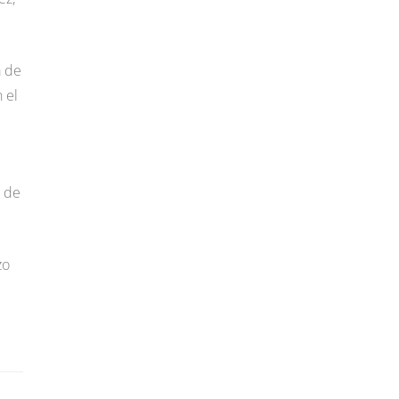
a de
 el
a de
zo