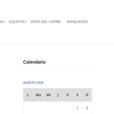
AS
EQUIPOS
SERIE DEL CARIBE
MINIJUEGOS
Calendario
AGOSTO 2026
L
Ma
Mi
J
V
S
D
1
2