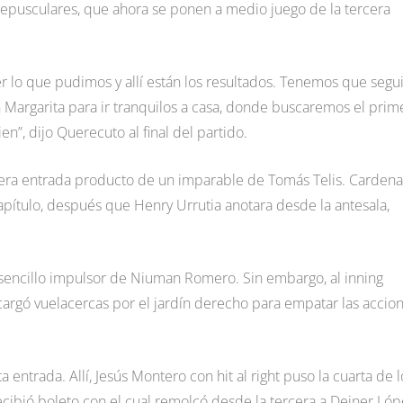
epusculares, que ahora se ponen a medio juego de la tercera
er lo que pudimos y allí están los resultados. Tenemos que segui
 Margarita para ir tranquilos a casa, donde buscaremos el prim
n”, dijo Querecuto al final del partido.
imera entrada producto de un imparable de Tomás Telis. Cardena
ítulo, después que Henry Urrutia anotara desde la antesala,
sencillo impulsor de Niuman Romero. Sin embargo, al inning
argó vuelacercas por el jardín derecho para empatar las accio
 entrada. Allí, Jesús Montero con hit al right puso la cuarta de l
recibió boleto con el cual remolcó desde la tercera a Deiner Lóp