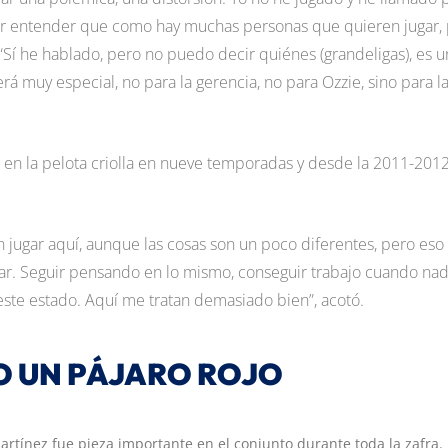
cer entender que como hay muchas personas que quieren jugar,
 “Sí he hablado, pero no puedo decir quiénes (grandeligas), es u
á muy especial, no para la gerencia, no para Ozzie, sino para l
 en la pelota criolla en nueve temporadas y desde la 2011-201
jugar aquí, aunque las cosas son un poco diferentes, pero eso
glar. Seguir pensando en lo mismo, conseguir trabajo cuando nad
este estado. Aquí me tratan demasiado bien”, acotó.
O UN PÁJARO ROJO
artínez fue pieza importante en el conjunto durante toda la zafra.