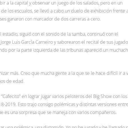
ir a la capital y observar un juego de los salados, pero en un
de los escualos, se llevó a cabo un duelo de exhibición frente a
enses ganaron con marcador de dos carreras a cero.
estadio, siguió con el sonido de la samba, continuó con el
orge Luis García Carneiro y saborearon el recital de sus jugad
ando por la parte izquierda de las tribunas apareció un muchac
izar más. Creo que mucha gente a la que se le hace difícil ir a 
años de edad.
 “Cafecito” en lograr jugar varios peloteros del Big Show con los
-2019. Esto trajo consigo polémicas y distintas versiones entre
que es una sorpresa que se maneja con varios compañeros.
ear una polémica, una distorsión. Yo no he jugado y he llamado 