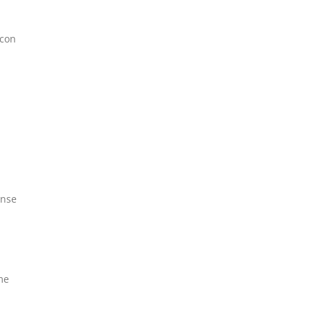
 con
ense
me