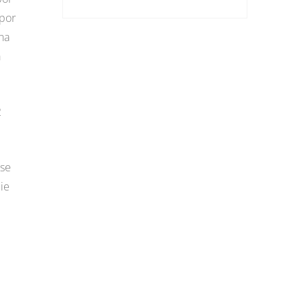
 por
na
a
2
 se
ie