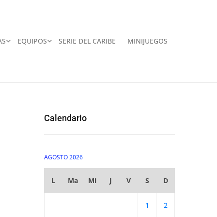
AS
EQUIPOS
SERIE DEL CARIBE
MINIJUEGOS
Calendario
AGOSTO 2026
L
Ma
Mi
J
V
S
D
1
2