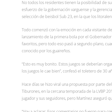
No todos los residentes tienen la posibilidad de sub
esfuerzo de la gobernación varguense y la gerencia 
selección de beisbol Sub 23, en la que los litoral
Todo comenzó con la emoción en cada visitante del 
lanzamiento de la primera bola por el Gobernador J
favoritos, pero todo eso pasó a segundo plano, cu
conocido por los guaireños.
“Esto es muy bonito. Estos juegos se deberían organ
los juegos le cae bien”, confesó el toletero de 30 
Hace días se hizo viral una propuesta por parte del
Tiburones, en la cercana temporada de la LVBP 2018
jugador y sus seguidores, pero Martínez aseguró 
“Voy a aclarar: Esos comentarios no fueron para cr