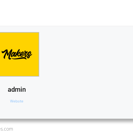
admin
Website
es.com