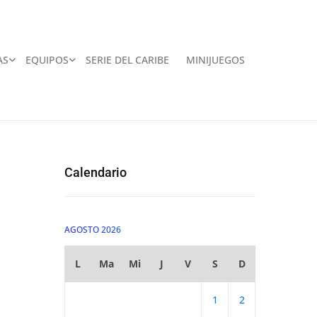
AS
EQUIPOS
SERIE DEL CARIBE
MINIJUEGOS
Calendario
AGOSTO 2026
L
Ma
Mi
J
V
S
D
1
2