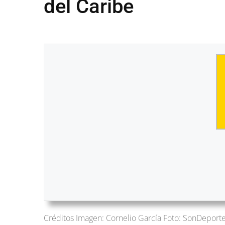
del Caribe
Créditos Imagen: Cornelio García Foto: SonDeport