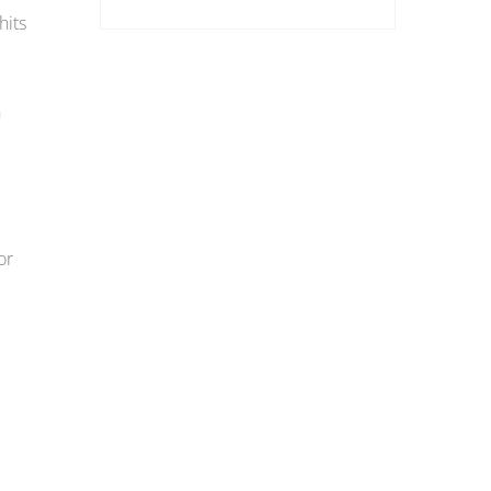
hits
n
or