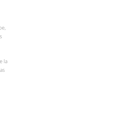
be,
s
e la
tas