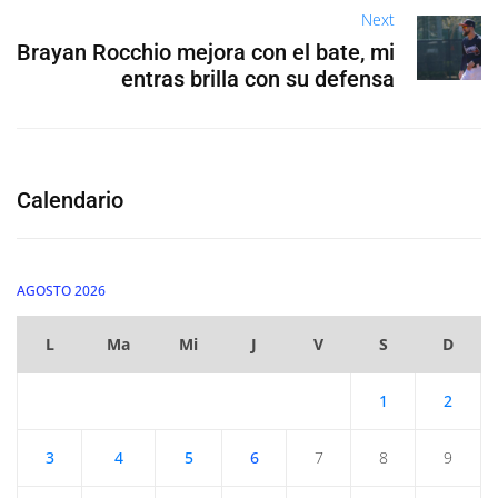
Next
Brayan Rocchio mejora con el bate, mi
entras brilla con su defensa
Calendario
AGOSTO 2026
L
Ma
Mi
J
V
S
D
1
2
3
4
5
6
7
8
9