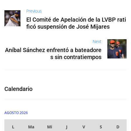
Previous
El Comité de Apelación de la LVBP rati
ficó suspensión de José Mijares
Next
Aníbal Sánchez enfrentó a bateadore
s sin contratiempos
Calendario
AGOSTO 2026
L
Ma
Mi
J
V
S
D