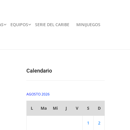
AS
EQUIPOS
SERIE DEL CARIBE
MINIJUEGOS
Calendario
AGOSTO 2026
L
Ma
Mi
J
V
S
D
1
2