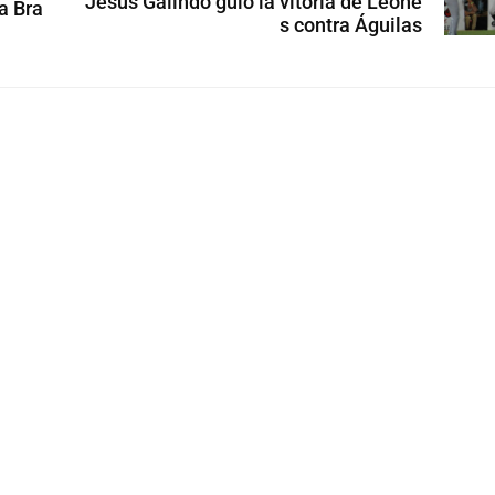
Jesús Galindo guió la vitoria de Leone
 a Bra
s contra Águilas