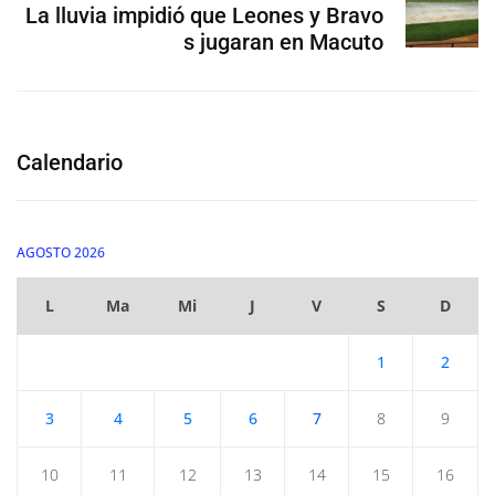
La lluvia impidió que Leones y Bravo
s jugaran en Macuto
Calendario
AGOSTO 2026
L
Ma
Mi
J
V
S
D
1
2
3
4
5
6
7
8
9
10
11
12
13
14
15
16