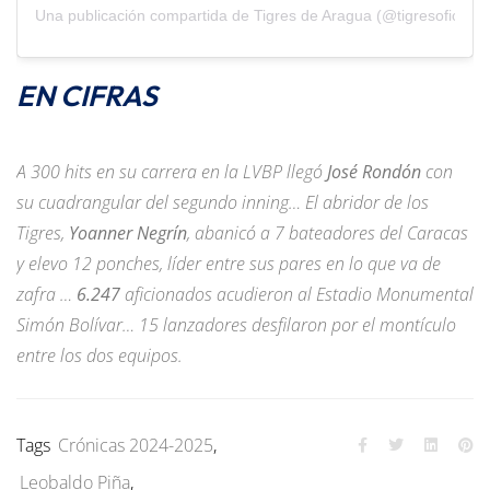
Una publicación compartida de Tigres de Aragua (@tigresoficiales
EN CIFRAS
A 300 hits en su carrera en la LVBP llegó
José Rondón
con
su cuadrangular del segundo inning… El abridor de los
Tigres,
Yoanner Negrín
, abanicó a 7 bateadores del Caracas
y elevo 12 ponches, líder entre sus pares en lo que va de
zafra …
6.247
aficionados acudieron al Estadio Monumental
Simón Bolívar… 15 lanzadores desfilaron por el montículo
entre los dos equipos.
Tags
Crónicas 2024-2025
,
Leobaldo Piña
,