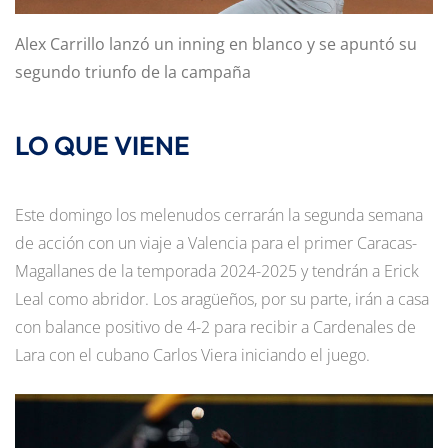
Alex Carrillo lanzó un inning en blanco y se apuntó su
segundo triunfo de la campaña
LO QUE VIENE
Este domingo los melenudos cerrarán la segunda semana
de acción con un viaje a Valencia para el primer Caracas-
Magallanes de la temporada 2024-2025 y tendrán a Erick
Leal como abridor. Los aragüeños, por su parte, irán a casa
con balance positivo de 4-2 para recibir a Cardenales de
Lara con el cubano Carlos Viera iniciando el juego.