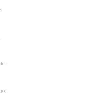
as
.
ndes
 que