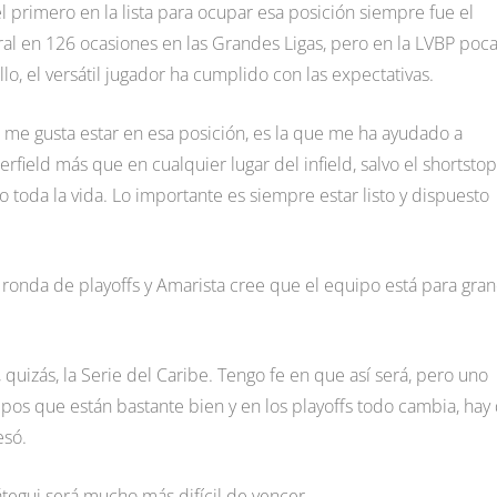
el primero en la lista para ocupar esa posición siempre fue el
ral en 126 ocasiones en las Grandes Ligas, pero en la LVBP poc
llo, el versátil jugador ha cumplido con las expectativas.
me gusta estar en esa posición, es la que me ha ayudado a
eld más que en cualquier lugar del infield, salvo el shortstop
o toda la vida. Lo importante es siempre estar listo y dispuesto
 ronda de playoffs y Amarista cree que el equipo está para gra
, quizás, la Serie del Caribe. Tengo fe en que así será, pero uno
os que están bastante bien y en los playoffs todo cambia, hay
esó.
átegui será mucho más difícil de vencer.