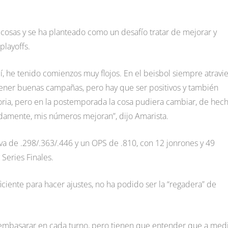
s cosas y se ha planteado como un desafío tratar de mejorar y
playoffs.
, he tenido comienzos muy flojos. En el beisbol siempre atravi
ener buenas campañas, pero hay que ser positivos y también
atoria, pero en la postemporada la cosa pudiera cambiar, de hech
damente, mis números mejoran”, dijo Amarista.
iva de .298/.363/.446 y un OPS de .810, con 12 jonrones y 49
Series Finales.
iciente para hacer ajustes, no ha podido ser la “regadera” de
embasarar en cada turno, pero tienen que entender que a med