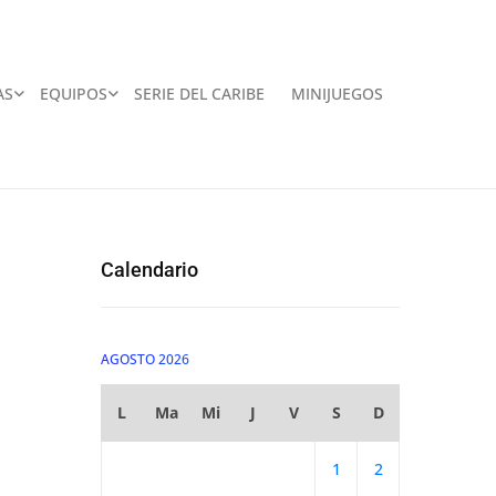
AS
EQUIPOS
SERIE DEL CARIBE
MINIJUEGOS
Calendario
AGOSTO 2026
L
Ma
Mi
J
V
S
D
1
2