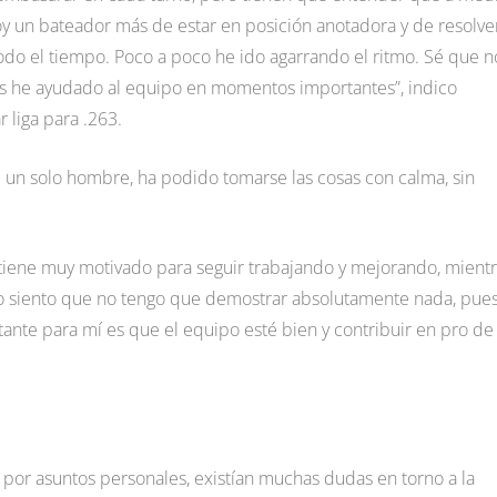
y un bateador más de estar en posición anotadora y de resolve
todo el tiempo. Poco a poco he ido agarrando el ritmo. Sé que n
os he ayudado al equipo en momentos importantes”, indico
 liga para .263.
 un solo hombre, ha podido tomarse las cosas con calma, sin
e tiene muy motivado para seguir trabajando y mejorando, mient
ando siento que no tengo que demostrar absolutamente nada, pue
tante para mí es que el equipo esté bien y contribuir en pro de
, por asuntos personales, existían muchas dudas en torno a la