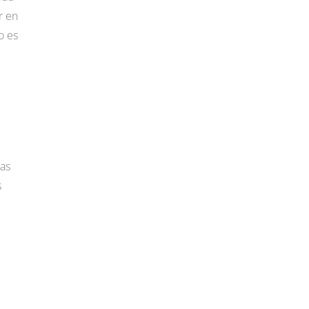
r en
o es
ras
s