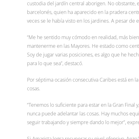
custodia del jardín central aborigen. No obstante, 
barcelonés, quien ha aparecido en la pradera cent
veces se le había visto en los jardines. A pesar de e
“Me he sentido muy cómodo en realidad, más bien 
mantenerme en las Mayores. He estado como centerfi
Soy de jugar varias posiciones, es algo que he hech
para lo que sea”, destacó.
Por séptima ocasión consecutiva Caribes está en la
cosas.
“Tenemos lo suficiente para estar en la Gran Final y
nunca puede adelantar las cosas. Hay muchos equip
seguir trabajando y siempre dando lo mejor”, expr
Si Amarista logra recuperar su nivel ofensivo, Anzo