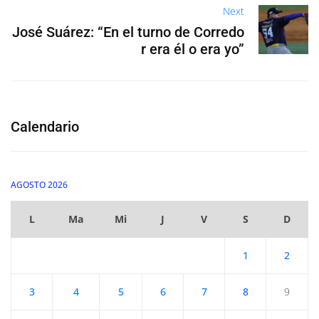
Next
José Suárez: “En el turno de Corredo
r era él o era yo”
Calendario
AGOSTO 2026
L
Ma
Mi
J
V
S
D
1
2
3
4
5
6
7
8
9