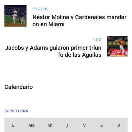
Previous
Néstor Molina y Cardenales mandar
on en Miami
Next
Jacobs y Adams guiaron primer triun
fo de las Águilas
Calendario
AGOSTO 2026
L
Ma
Mi
J
V
S
D