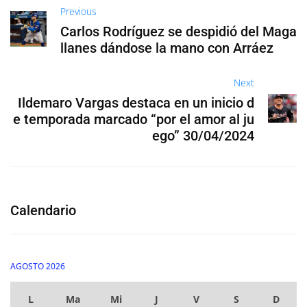
Previous
Carlos Rodríguez se despidió del Maga
llanes dándose la mano con Arráez
Next
Ildemaro Vargas destaca en un inicio d
e temporada marcado “por el amor al ju
ego” 30/04/2024
Calendario
AGOSTO 2026
L
Ma
Mi
J
V
S
D