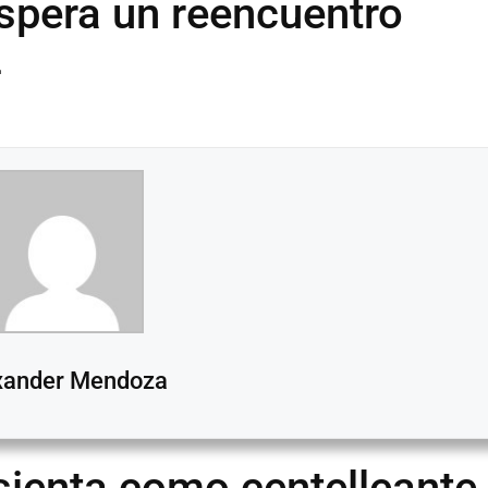
espera un reencuentro
4
xander Mendoza
sienta como centelleante