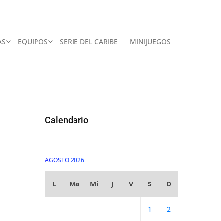
AS
EQUIPOS
SERIE DEL CARIBE
MINIJUEGOS
Calendario
AGOSTO 2026
L
Ma
Mi
J
V
S
D
1
2