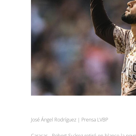
José Ángel Rodríguez | Prensa LVBP
Caracas.- Robert Suárez retiró en blanco la nov