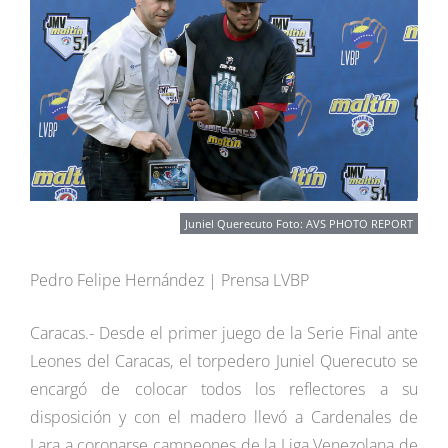
Juniel Querecuto Foto: AVS PHOTO REPORT
Pedro Felipe Hernández | Prensa LVBP
Caracas.- Desde el primer juego de la Serie Final ante
Leones del Caracas, el torpedero Juniel Querecuto se
encargó de colocar todos los reflectores a su
disposición y con el madero llevó a Cardenales de
Lara a coronarse campeones de la Liga Venezolana de