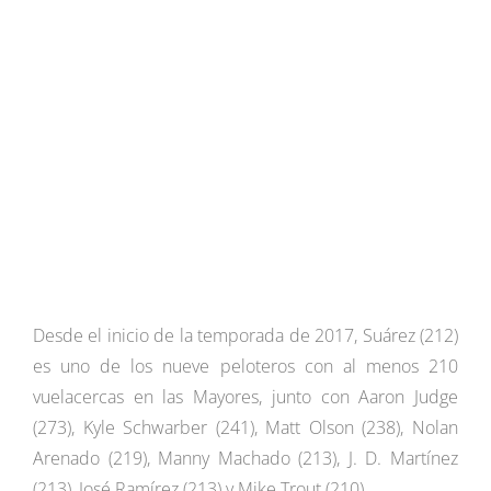
Desde el inicio de la temporada de 2017, Suárez (212)
es uno de los nueve peloteros con al menos 210
vuelacercas en las Mayores, junto con Aaron Judge
(273), Kyle Schwarber (241), Matt Olson (238), Nolan
Arenado (219), Manny Machado (213), J. D. Martínez
(213), José Ramírez (213) y Mike Trout (210).