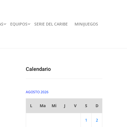
AS
EQUIPOS
SERIE DEL CARIBE
MINIJUEGOS
Calendario
AGOSTO 2026
L
Ma
Mi
J
V
S
D
1
2