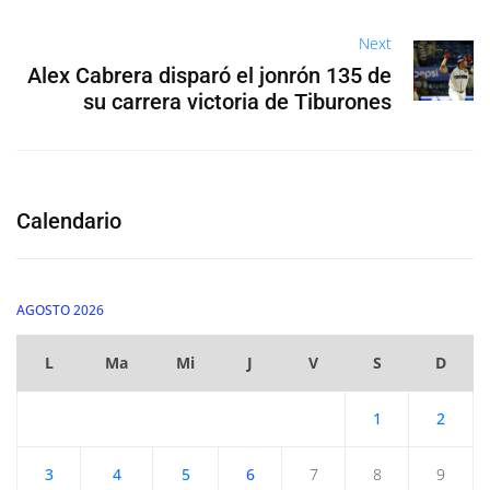
Next
Alex Cabrera disparó el jonrón 135 de
su carrera victoria de Tiburones
Calendario
AGOSTO 2026
L
Ma
Mi
J
V
S
D
1
2
3
4
5
6
7
8
9