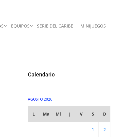
AS
EQUIPOS
SERIE DEL CARIBE
MINIJUEGOS
Calendario
AGOSTO 2026
L
Ma
Mi
J
V
S
D
1
2