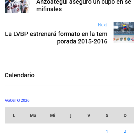
Anzoátegui aseguró un cupo en se
mifinales
Next
La LVBP estrenará formato en la tem
porada 2015-2016
Calendario
AGOSTO 2026
L
Ma
Mi
J
V
S
D
1
2