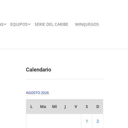
AS
EQUIPOS
SERIE DEL CARIBE
MINIJUEGOS
Calendario
AGOSTO 2026
L
Ma
Mi
J
V
S
D
1
2