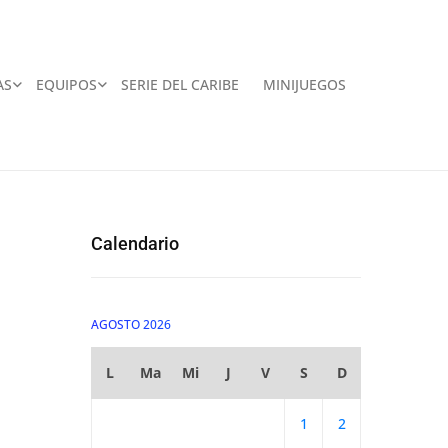
AS
EQUIPOS
SERIE DEL CARIBE
MINIJUEGOS
Calendario
AGOSTO 2026
L
Ma
Mi
J
V
S
D
1
2