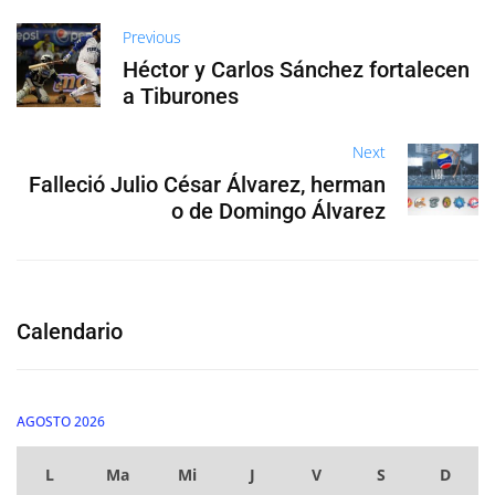
Previous
Héctor y Carlos Sánchez fortalecen
a Tiburones
Next
Falleció Julio César Álvarez, herman
o de Domingo Álvarez
Calendario
AGOSTO 2026
L
Ma
Mi
J
V
S
D