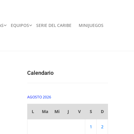
AS
EQUIPOS
SERIE DEL CARIBE
MINIJUEGOS
Calendario
AGOSTO 2026
L
Ma
Mi
J
V
S
D
1
2