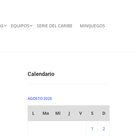
AS
EQUIPOS
SERIE DEL CARIBE
MINIJUEGOS
Calendario
AGOSTO 2026
L
Ma
Mi
J
V
S
D
1
2