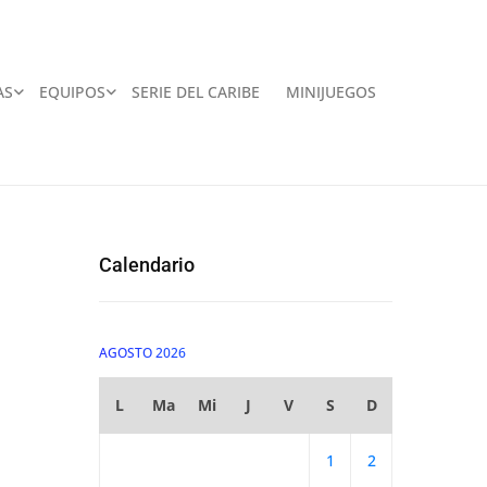
AS
EQUIPOS
SERIE DEL CARIBE
MINIJUEGOS
Calendario
AGOSTO 2026
L
Ma
Mi
J
V
S
D
1
2