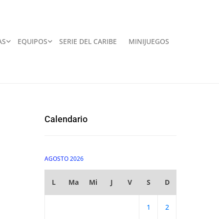
AS
EQUIPOS
SERIE DEL CARIBE
MINIJUEGOS
Calendario
AGOSTO 2026
L
Ma
Mi
J
V
S
D
1
2