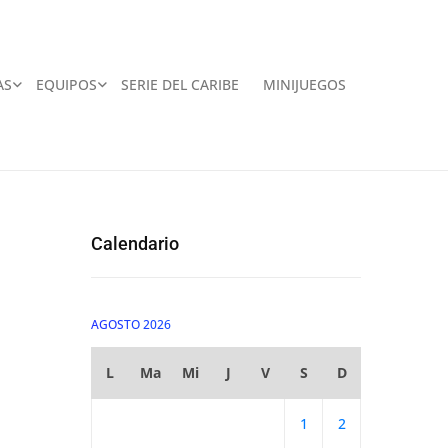
AS
EQUIPOS
SERIE DEL CARIBE
MINIJUEGOS
Calendario
AGOSTO 2026
L
Ma
Mi
J
V
S
D
1
2