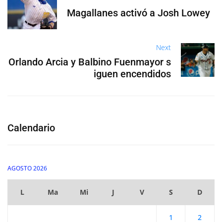
Magallanes activó a Josh Lowey
Next
Orlando Arcia y Balbino Fuenmayor s
iguen encendidos
Calendario
AGOSTO 2026
L
Ma
Mi
J
V
S
D
1
2