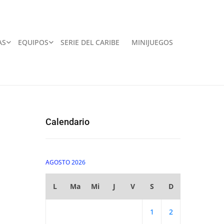
AS
EQUIPOS
SERIE DEL CARIBE
MINIJUEGOS
Calendario
AGOSTO 2026
L
Ma
Mi
J
V
S
D
1
2