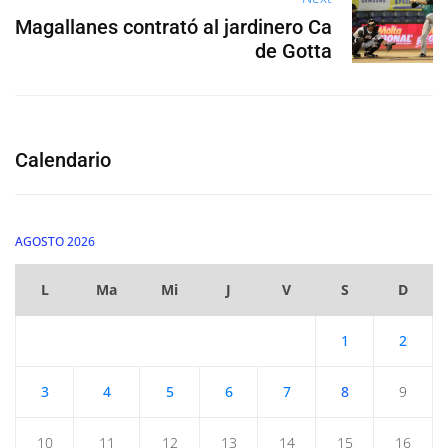
Magallanes contrató al jardinero Ca
de Gotta
Calendario
AGOSTO 2026
L
Ma
Mi
J
V
S
D
1
2
3
4
5
6
7
8
9
10
11
12
13
14
15
16