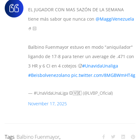
EL JUGADOR CON MAS SAZÓN DE LA SEMANA
tiene más sabor que nunca con
@MaggiVenezuela
🤌🏻
Balbino Fuenmayor estuvo en modo "aniquilador"
ligando de 17-8 para tener un average de .471 con
3 HR y 6 CI en 4 cotejos 🥵
#UnavidaUnaliga
#Beisbolvenezolano
pic.twitter.com/8MGBWmHT4g
— #UnaVidaUnaLiga ⚾️🇻🇪 (@LVBP_Oficial)
November 17, 2025
Tags
Balbino Fuenmayor
,