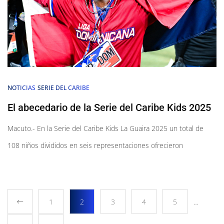
NOTICIAS
SERIE DEL CARIBE
El abecedario de la Serie del Caribe Kids 2025
Macuto.- En la Serie del Caribe Kids La Guaira 2025 un total de
108 niños divididos en seis representaciones ofrecieron
1
2
3
4
5
…