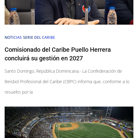
NOTICIAS
SERIE DEL CARIBE
Comisionado del Caribe Puello Herrera
concluirá su gestión en 2027
Santo Domingo, República Dominicana.- La Confederación de
Beisbol Profesional del Caribe (CBPC) informa que, conforme a lo
resuelto por la