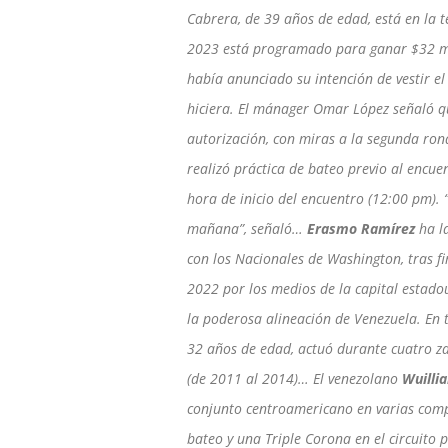
Cabrera, de 39 años de edad, está en la 
2023 está programado para ganar $32 mill
había anunciado su intención de vestir e
hiciera. El mánager Omar López señaló qu
autorización, con miras a la segunda ron
realizó práctica de bateo previo al encue
hora de inicio del encuentro (12:00 pm). 
mañana”, señaló…
Erasmo Ramírez
ha l
con los Nacionales de Washington, tras f
2022 por los medios de la capital estado
la poderosa alineación de Venezuela. En tr
32 años de edad, actuó durante cuatro za
(de 2011 al 2014)… El venezolano
Wuilli
conjunto centroamericano en varias compe
bateo y una Triple Corona en el circuito 