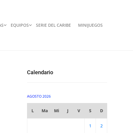
AS
EQUIPOS
SERIE DEL CARIBE
MINIJUEGOS
Calendario
AGOSTO 2026
L
Ma
Mi
J
V
S
D
1
2