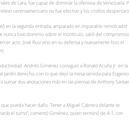
nales de Lara, fue capaz de dominar la ofensiva de Venezuela. 
relevo centroamericano no fue efectivo y los criollos despertaro
ntó en la segunda entrada, amparado en imparable remolcador
que nunca tuvo dominio sobre el montículo, salió del compromis
 tercer acto. José Ruiz vino en su defensa y nuevamente hizo el
eo.
oductividad. Andrés Giménez consiguió a Ronald Acuña Jr. en la
o al jardín derecho, con lo que dejó la mesa servida para Eugenio
ara sumar dos anotaciones más en las piernas de Anthony Santa
l que pueda hacer daño. Tener a Miguel Cabrera delante te
arás el turno”, comentó Giménez, quien terminó de 4-1, con