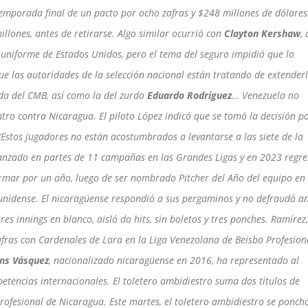
temporada final de un pacto por ocho zafras y $248 millones de dólares
ones, antes de retirarse. Algo similar ocurrió con
Clayton Kershaw
,
l uniforme de Estados Unidos, pero el tema del seguro impidió que lo
e las autoridades de la selección nacional están tratando de extenderl
da del CMB, así como la del zurdo
Eduardo Rodríguez
… Venezuela no
ntro contra Nicaragua. El piloto López indicó que se tomó la decisión po
“Estos jugadores no están acostumbrados a levantarse a las siete de la
anzado en partes de 11 campañas en las Grandes Ligas y en 2023 regre
irmar por un año, luego de ser nombrado Pitcher del Año del equipo en
unidense. El nicaragüense respondió a sus pergaminos y no defraudó a
es innings en blanco, aisló do hits, sin boletos y tres ponches. Ramírez
fras con Cardenales de Lara en la Liga Venezolana de Beisbo Profesion
ans Vásquez
, nacionalizado nicaragüense en 2016, ha representado al
tencias internacionales. El toletero ambidiestro suma dos títulos de
profesional de Nicaragua. Este martes, el toletero ambidiestro se ponch