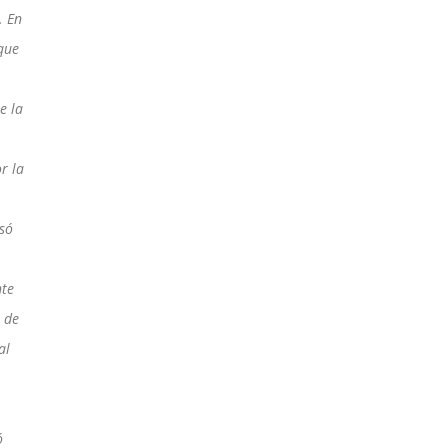
. En
 que
e la
r la
só
nte
, de
al
ó