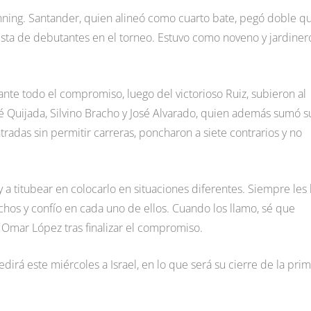
inning. Santander, quien alineó como cuarto bate, pegó doble q
a lista de debutantes en el torneo. Estuvo como noveno y jardiner
ante todo el compromiso, luego del victorioso Ruiz, subieron al
 Quijada, Silvino Bracho y José Alvarado, quien además sumó s
radas sin permitir carreras, poncharon a siete contrarios y no
 a titubear en colocarlo en situaciones diferentes. Siempre les
hos y confío en cada uno de ellos. Cuando los llamo, sé que
Omar López tras finalizar el compromiso.
irá este miércoles a Israel, en lo que será su cierre de la pri