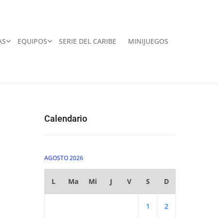
AS
EQUIPOS
SERIE DEL CARIBE
MINIJUEGOS
Calendario
AGOSTO 2026
L
Ma
Mi
J
V
S
D
1
2