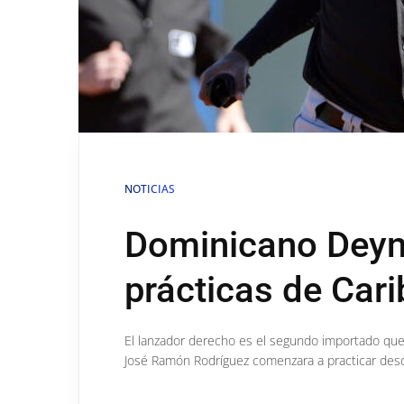
NOTICIAS
Dominicano Deyni 
prácticas de Car
El lanzador derecho es el segundo importado que
José Ramón Rodríguez comenzara a practicar desd