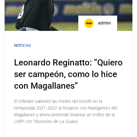
admin
NOTICIAS
Leonardo Reginatto: “Quiero
ser campeón, como lo hice
con Magallanes”
El infielder saboreó las mieles del triunfo en la
temporada 2021-2022 al titularse con Navegantes del
Magallanes y ahora pretende levantar un trofeo de la
LVBP con Tiburones de La Guaira