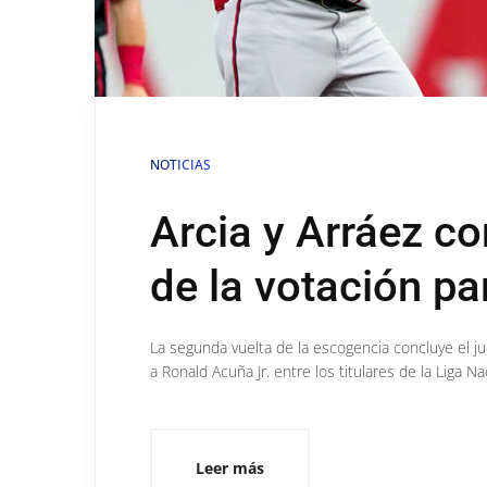
NOTICIAS
Arcia y Arráez co
de la votación par
La segunda vuelta de la escogencia concluye el 
a Ronald Acuña Jr. entre los titulares de la Liga Na
Leer más