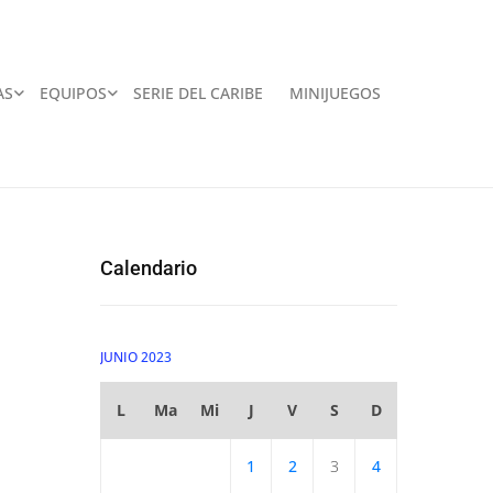
AS
EQUIPOS
SERIE DEL CARIBE
MINIJUEGOS
Calendario
JUNIO 2023
L
Ma
Mi
J
V
S
D
1
2
3
4