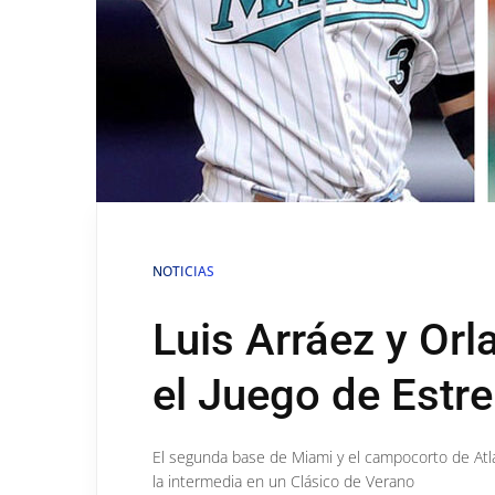
NOTICIAS
Luis Arráez y Orl
el Juego de Estre
El segunda base de Miami y el campocorto de Atl
la intermedia en un Clásico de Verano