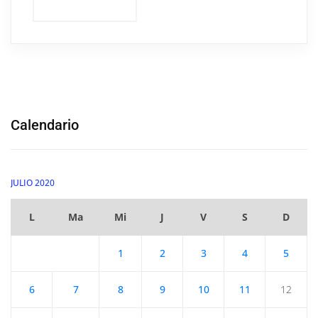
Calendario
JULIO 2020
L
Ma
Mi
J
V
S
D
1
2
3
4
5
6
7
8
9
10
11
12