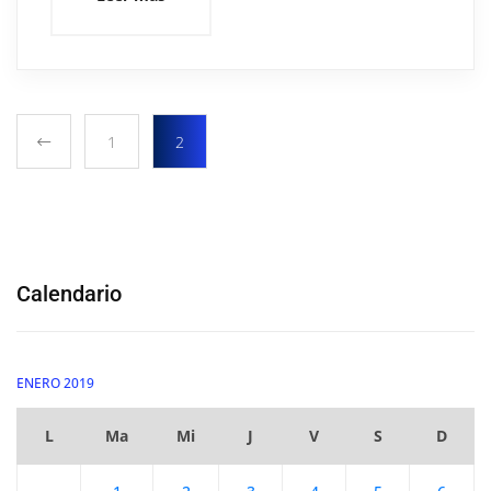
1
2
Calendario
ENERO 2019
L
Ma
Mi
J
V
S
D