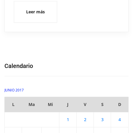
Leer más
Calendario
JUNIO 2017
L
Ma
Mi
J
V
S
D
1
2
3
4