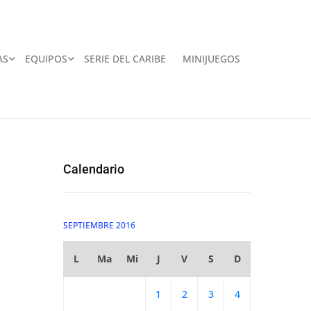
AS
EQUIPOS
SERIE DEL CARIBE
MINIJUEGOS
Calendario
SEPTIEMBRE 2016
L
Ma
Mi
J
V
S
D
1
2
3
4