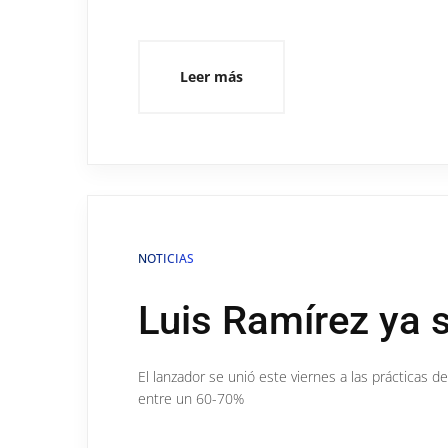
Leer más
NOTICIAS
Luis Ramírez ya 
El lanzador se unió este viernes a las prácticas 
entre un 60-70%